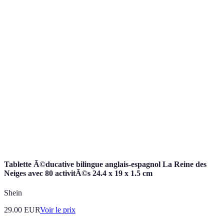
Peut être
Efficace
Exposition
Apprentissage
difficile à
pour les
constante à la
immersif
mettre en
enfants
langue
place
réceptifs
Idéal pour une
Manque
Bon, mais
Cours
progression
parfois de
peut être
structuré
organisée
dynamisme
contraignant
Rend
Risque de
Activités
Efficace et
l'apprentissage
manque de
ludiques
engageant
amusant
profondeur
Tablette Ã©ducative bilingue anglais-espagnol La Reine des
Neiges avec 80 activitÃ©s 24.4 x 19 x 1.5 cm
Shein
29.00
EUR
Voir le prix