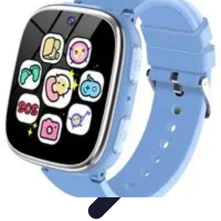
Polyglotte Junior
Avantages
Conseils et Stratégies
Recherches et
Développements
Comparaisons
Astuces et Conseils
Polyglotte Junior