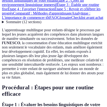
besoins linguistiques de votre enfant
Étape 2 : Créer un
environnement linguistique immersif
Étape 3 : Établir une routine
fixe
Étape 4 : Favoriser l'interaction
Étape 5 : Revoir et célébrer les
progrès
Comparatif : Méthodes d'apprentissage
Analytique :
L'importance de commencer tôt
FAQ
Glossaire
Checklist avant achat
Sommaire
(
12
sections
)
L'apprentissage multilingue pour enfants désigne le processus par
lequel les jeunes acquièrent des compétences dans plusieurs langues
de manière simultanée ou successivement. Selon les données de
l'UNESCO
, la consommation d'une éducation multilingue enrichit
non seulement le vocabulaire des enfants, mais améliore également
leur développement cognitif. En effet, les enfants exposés à
plusieurs langues dès leur plus jeune âge développent des
compétences en résolution de problèmes, une meilleure créativité et
une sensibilité interculturelle renforcée. Les enjeux sont nombreux :
permettre à votre enfant de naviguer aisément dans un monde de
plus en plus globalisé, mais également de lui donner des atouts pour
sa vie future.
Procédural : Étapes pour une routine
efficace
Étape 1 : Évaluer les besoins linguistiques de votre