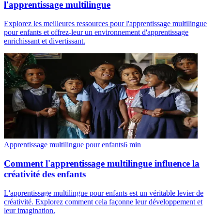
l'apprentissage multilingue
Explorez les meilleures ressources pour l'apprentissage multilingue
pour enfants et offrez-leur un environnement d'apprentissage
enrichissant et divertissant.
Apprentissage multilingue pour enfants
6
min
Comment l'apprentissage multilingue influence la
créativité des enfants
L'apprentissage multilingue pour enfants est un véritable levier de
créativité. Explorez comment cela façonne leur développement et
leur imagination.