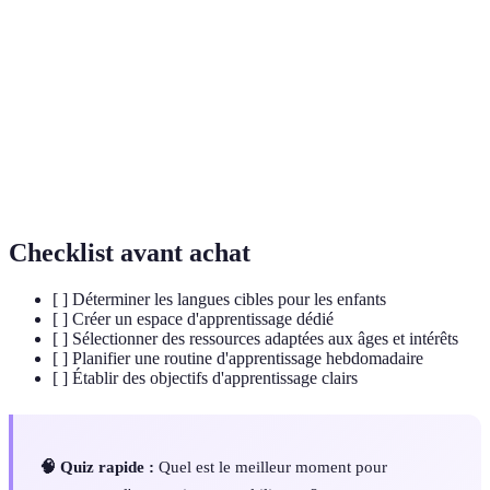
Bilinguisme
Capacité à utiliser deux langues avec aisance.
Immersion
Méthode d'apprentissage où l'on est entièrement
linguistique
plongé dans une langue cible.
Réflexion sur ses propres processus
Métacognition
d'apprentissage, permettant d'améliorer sa
logique d'apprentissage.
Checklist avant achat
[ ] Déterminer les langues cibles pour les enfants
[ ] Créer un espace d'apprentissage dédié
[ ] Sélectionner des ressources adaptées aux âges et intérêts
[ ] Planifier une routine d'apprentissage hebdomadaire
[ ] Établir des objectifs d'apprentissage clairs
🧠 Quiz rapide :
Quel est le meilleur moment pour