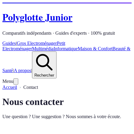
Polyglotte Junior
Comparatifs indépendants · Guides d'experts · 100% gratuit
Guides
|
Gros Electroménager
Petit
Electroménager
Multimédia
Informatique
Maison & Confort
Beauté &
Santé
|
A propos
|
Rechercher
Menu
Accueil
Contact
Nous contacter
Une question ? Une suggestion ? Nous sommes à votre écoute.