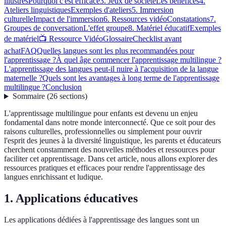
illustrés
Pourquoi c'est efficace
3. Jeux de société
Les bénéfices
4.
Ateliers linguistiques
Exemples d'ateliers
5. Immersion
culturelle
Impact de l'immersion
6. Ressources vidéo
Constatations
7.
Groupes de conversation
L'effet groupe
8. Matériel éducatif
Exemples
de matériel
📺 Ressource Vidéo
Glossaire
Checklist avant
achat
FAQ
Quelles langues sont les plus recommandées pour
l'apprentissage ?
À quel âge commencer l'apprentissage multilingue ?
L'apprentissage des langues peut-il nuire à l'acquisition de la langue
maternelle ?
Quels sont les avantages à long terme de l'apprentissage
multilingue ?
Conclusion
Sommaire
(
26
sections
)
L'apprentissage multilingue pour enfants est devenu un enjeu
fondamental dans notre monde interconnecté. Que ce soit pour des
raisons culturelles, professionnelles ou simplement pour ouvrir
l'esprit des jeunes à la diversité linguistique, les parents et éducateurs
cherchent constamment des nouvelles méthodes et ressources pour
faciliter cet apprentissage. Dans cet article, nous allons explorer des
ressources pratiques et efficaces pour rendre l'apprentissage des
langues enrichissant et ludique.
1. Applications éducatives
Les applications dédiées à l'apprentissage des langues sont un