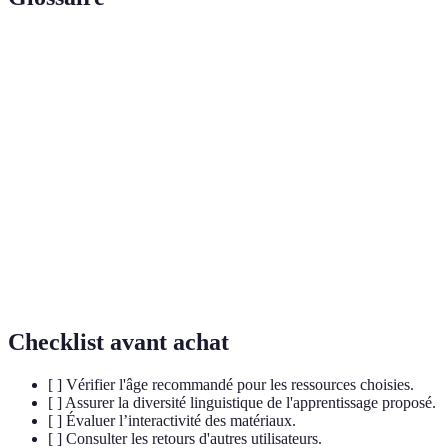
Terme
Définition
Apprentissage
Processus d’acquisition de plusieurs langues chez
multilingue
un individu, souvent dès le plus jeune âge.
Méthode d'enseignement où l'on plonge les
Immersion
apprenants dans un environnement où la langue
cible est la seule langue de communication.
Application d’éléments de jeu dans des contextes
Gamification
non ludiques pour accroître l'engagement.
Checklist avant achat
[ ] Vérifier l'âge recommandé pour les ressources choisies.
[ ] Assurer la diversité linguistique de l'apprentissage proposé.
[ ] Évaluer l’interactivité des matériaux.
[ ] Consulter les retours d'autres utilisateurs.