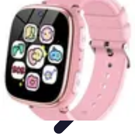
Polyglotte Junior
Avantages
Conseils et Stratégies
Recherches et
Développements
Comparaisons
Astuces et Conseils
Polyglotte Junior