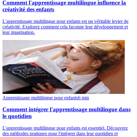
Comment l'apprentissage multilingue influence la
créativité des enfants
L'apprentissage multilingue pour enfants est un véritable levier de
créativité. Explorez comment cela façonne leur développement et
leur imagination.
Apprentissage multilingue pour enfants
6
min
Comment intégrer l'apprentissage multilingue dans
le quotidien
L'apprentissage multilingue pour enfants est essentiel. Découvrez
des méthodes pratiques pour l'intégrer dans leur quotidien et