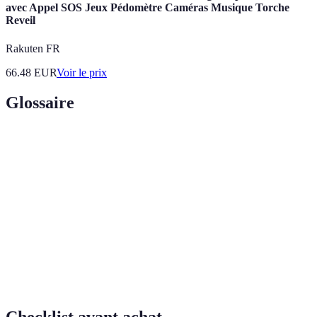
avec Appel SOS Jeux Pédomètre Caméras Musique Torche
Reveil
Rakuten FR
66.48
EUR
Voir le prix
Glossaire
Terme
Définition
Bilinguisme
Capacité à parler deux langues couramment.
Méthode d'apprentissage où l'enfant est entouré
Immersion
d'une langue étrangère.
Éducation
Système éducatif proposant l'enseignement dans
bilingue
deux langues.
Checklist avant achat