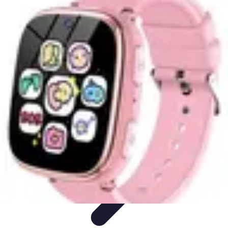
Polyglotte Junior
Avantages
Conseils et Stratégies
Recherches et
Développements
Comparaisons
Astuces et Conseils
Polyglotte Junior