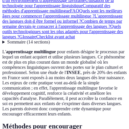
d'un environnement d'apprentissage favorable
Utilisation de la
technologie pour l'apprentissage linguistique
Comparatif des
méthodes d'apprentissage multilingue
FAQ
Quels sont les meilleurs
âges pour commencer l'apprentissage multilingue ?
L'apprentissage
des langues doit-il être formel ou informel ?
Combien de temps par
semaine devrais-je consacrer à l'apprentissage des langues ?
Quels
outils technologiques sont les plus adaptés pour l'apprentissage des
langues ?
Glossaire
Checklist avant achat
Sommaire
(
14
sections
)
L'
apprentissage multilingue
pour enfants désigne le processus par
lequel un enfant acquiert et utilise plusieurs langues. Ce phénomène
est de plus en plus courant dans un monde globalisé où les
compétences linguistiques ouvrent des portes sur le plan culturel et
professionnel. Selon une étude de l'
INSEE
, près de 20% des enfants
en France sont exposés à au moins deux langues dès leur naissance.
Les enjeux de cette pratique vont au-delà de la simple
communication ; en effet, l'apprentissage multilingue favorise le
développement cognitif, renforce la créativité et améliore les
capacités d'analyse. Parallèlement, il peut accroître la confiance en
soi en permettent aux enfants de s'exprimer dans diverses langues.
Les parents doivent donc comprendre cette dynamique pour
encourager efficacement leurs enfants.
Méthodes pour encourager