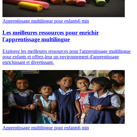
Apprentissage multilingue pour enfants
6
min
Les meilleures ressources pour enrichir
l'apprentissage multilingue
Explorez les meilleures ressources pour l'apprentissage multilingue
pour enfants et offrez-leur un environnement d'apprentissage
enrichissant et divertissant.
Apprentissage multilingue pour enfants
6
min