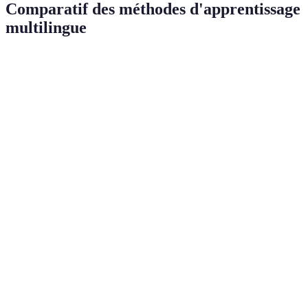
Comparatif des méthodes d'apprentissage
multilingue
Méthode
Avantages
Inconvénients
Verdict
Apprentissage
Coût élevé et
Très
Immersion
naturel et
accessibilité
efficace
ludique
variable
Structure et
Éducation
Peut être trop
méthode
Équilibrée
formelle
rigide
éprouvée
Motivation et
Efficacité
Idéale
Apprentissage
engagement
variable selon
pour les
ludique
élevé
l'intérêt
petits
Peut conduire
Flexibilité et
à une
Technologie
Très utile