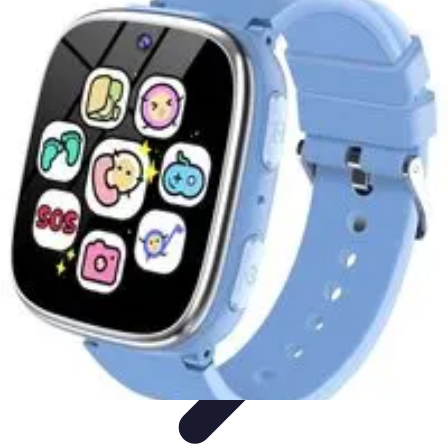
Polyglotte Junior
Avantages
Conseils et Stratégies
Recherches et
Développements
Comparaisons
Astuces et Conseils
Polyglotte Junior