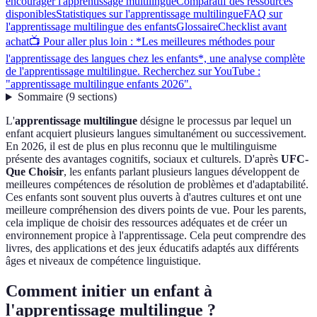
encourager l'apprentissage multilingue
Comparatif des ressources
disponibles
Statistiques sur l'apprentissage multilingue
FAQ sur
l'apprentissage multilingue des enfants
Glossaire
Checklist avant
achat
📺 Pour aller plus loin : *Les meilleures méthodes pour
l'apprentissage des langues chez les enfants*, une analyse complète
de l'apprentissage multilingue. Recherchez sur YouTube :
"apprentissage multilingue enfants 2026".
Sommaire
(
9
sections
)
L'
apprentissage multilingue
désigne le processus par lequel un
enfant acquiert plusieurs langues simultanément ou successivement.
En 2026, il est de plus en plus reconnu que le multilinguisme
présente des avantages cognitifs, sociaux et culturels. D'après
UFC-
Que Choisir
, les enfants parlant plusieurs langues développent de
meilleures compétences de résolution de problèmes et d'adaptabilité.
Ces enfants sont souvent plus ouverts à d'autres cultures et ont une
meilleure compréhension des divers points de vue. Pour les parents,
cela implique de choisir des ressources adéquates et de créer un
environnement propice à l'apprentissage. Cela peut comprendre des
livres, des applications et des jeux éducatifs adaptés aux différents
âges et niveaux de compétence linguistique.
Comment initier un enfant à
l'apprentissage multilingue ?