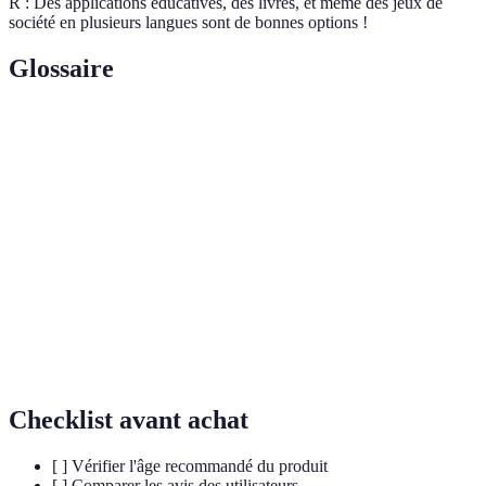
R : Des applications éducatives, des livres, et même des jeux de
société en plusieurs langues sont de bonnes options !
Glossaire
Terme
Définition
Apprentissage
Processus d'acquisition de plusieurs langues.
multilingue
Immersion
Technique où l'environnement d'apprentissage
linguistique
utilise la langue cible.
Cognition
Capacité mentale développée par les personnes
bilingue
parlant plusieurs langues.
Checklist avant achat
[ ] Vérifier l'âge recommandé du produit
[ ] Comparer les avis des utilisateurs