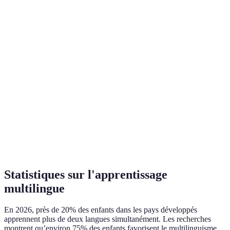
Critère
Ressource A
Ressource B
Ressource C
Appli
Livre
Type
Jeu interactif
éducative
illustré
Âge cible
3-6 ans
2-5 ans
4-8 ans
Abonnement
Payant une
Coût
Gratuit
mensuel
fois
App Store /
Disponibilité
Librairies
En ligne
Google Play
Statistiques sur l'apprentissage
multilingue
En 2026, près de 20% des enfants dans les pays développés
apprennent plus de deux langues simultanément. Les recherches
montrent qu’environ 75% des enfants favorisent le multilinguisme